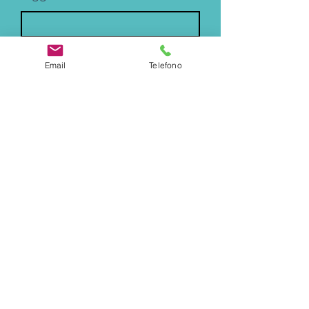
Messaggio
Email
Telefono
Accetto il trattamento dei miei dati
Submit
coaching@kilianbaccari.com