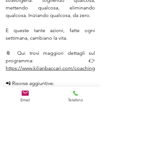
stravolgerla: togliendo qualcosa, 
mettendo qualcosa, eliminando 
qualcosa. Iniziando qualcosa, da zero.
E queste tante azioni, fatte ogni 
settimana, cambiano la vita.
📎 Qui trovi maggiori dettagli sul 
programma: 👉 
https://www.kilianbaccari.com/coaching
📲 Risorse aggiuntive:
Instagram:
www.instagram.com/kili
Email
Telefono
an_the_coach
YouTube: 
www.youtube.com/@KilianTheCoa
ch