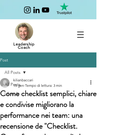
Leadership
Coach
Post
All Posts
kilianbaccari
All Posts
15 gen
Tempo di lettura: 3 min
Come checklist semplici, chiare
Lifestyle
e condivise migliorano la
performance nei team: una
recensione de "Checklist.